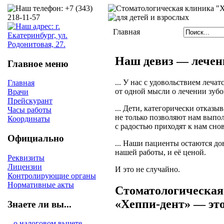
Главная
Наш девиз — лечени
Главное меню
... У нас с удовольствием лечат
Главная
от одной мысли о лечении зубо
Врачи
Прейскурант
... Дети, категорически отказы
Часы работы
не только позволяют нам выпо
Координаты
с радостью приходят к нам снов
Официально
... Наши пациенты остаются д
нашей работы, и её ценой.
Реквизиты
Лицензии
И это не случайно.
Контролирующие органы
Нормативные акты
Стоматологическая
«Хеппи-дент»
— это
Знаете ли вы...
...о налоговом вычете